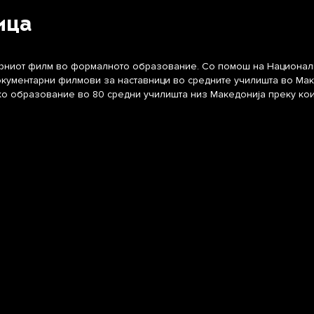
ица
рниот филм во формалното образование. Со помош на Национална
окументарни филмови за наставници во средните училишта во Мак
ко образование во 80 средни училишта низ Македонија преку кои,