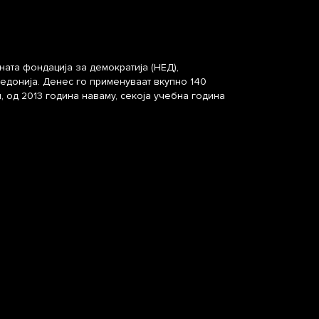
та фондација за демократија (НЕД),
едонија. Денес го применуваат вкупно 140
 од 2013 година наваму, секоја учебна година