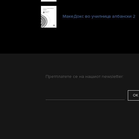
МакеДокс во училница албански 2
Претплатете се на нашиот newsletter: