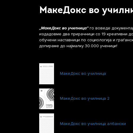
МакеДокс во училн
„МакеДокс во училница“
го воведе документа
издадовме два прирачници со 19 креативни д
обучени наставници по социологија и граѓанс
допираме до најмалку 30.000 ученици!
МакеДокс во училница
МакеДокс во училница 2
МакеДокс во училница албански