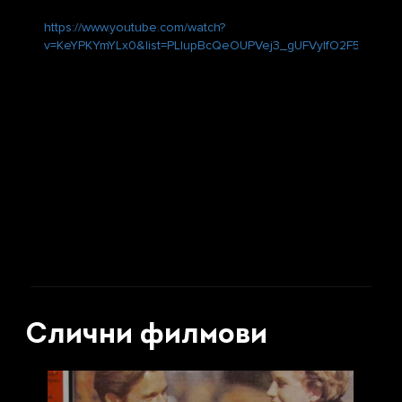
https://www.youtube.com/watch?
v=KeYPKYmYLx0&list=PLIupBcQeOUPVej3_gUFVyIfO2F5E8GZtg
Слични филмови