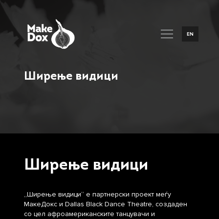
EN
Ширење видици
Ширење видици
„Ширење видици“ е партнерски проект меѓу
МакеДокс и Dallas Black Dance Theatre, создаден
со цел афроамериканските танцувачи и