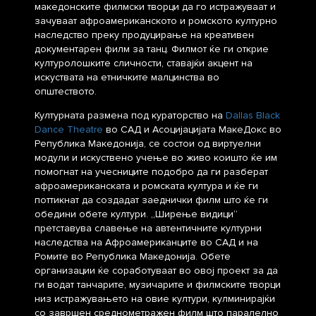
македонските филмски творци да го истражуваат и
зачуваат афроамериканското и ромското културно
наследство преку продуцирање на креативен
документарен филм за танц. Филмот ќе ги открие
културолошките сличности, ставајќи акцент на
искуствата на етничките малцинства во
општеството.
Културната размена под кураторство на
Dallas Black
Dance Theatre
во САД и Асоцијацијата МакеДокс во
Република Македонија, се состои од виртуелни
модули и искуствено учење во живо коишто ќе им
помогнат на учесниците подобро да ги разберат
афроамериканската и ромската култура и ќе ги
поттикнат да создадат заеднички филм што ќе ги
обедини обете култури. „Ширење видици“
претставува славење на автентичните културни
наследства на Афроамериканците во САД и на
Ромите во Република Македонија. Обете
организации ќе соработуваат во овој проект за да
ги водат танчарите, музичарите и филмските творци
низ истражувањето на овие култури, кулминирајќи
со завршен среднометражен филм што паралелно