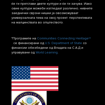
ќе ги претстави двете култури и ќе ги зачува. Иако
овие култури можеби изгледаат различно, нивните
заеднички сврзни нишки ја овозможуваат
универзалната тема на овој проект: перспективата
на малцинствата во општеството.
*Програмите на
Communities Connecting Heritageˢᵐ
се финансирани од
U.S. Department of State
со
финансии обезбедени од Владата на С.А.Д и
управувани од
World Learning
.